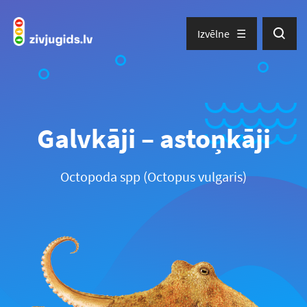
Izvēlne
Galvkāji – astoņkāji
Octopoda spp (Octopus vulgaris)