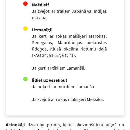
Neēdiet!
Ja zvejoti ar traļiem Japānā vai Indijas
okeānā.
Uzmanīgi!
Ja ķerti ar rokas makšķeri Marokas,
Senegālas, Mauritānijas piekrastes
ūdeņos, Klusā okeāna rietumu daļā
(FAO 34; 51; 57; 61; 71).
Ja ķerti ar tīkliem Lamanšā.
Ēdiet uz veselību!
Ja noķerti ar murdiem Lamanšā.
Ja zvejoti ar rokas makšķeri Meksikā.
Astoņkāji
dzīvo pie grunts, tie ir salīdzinoši lēni augoši un