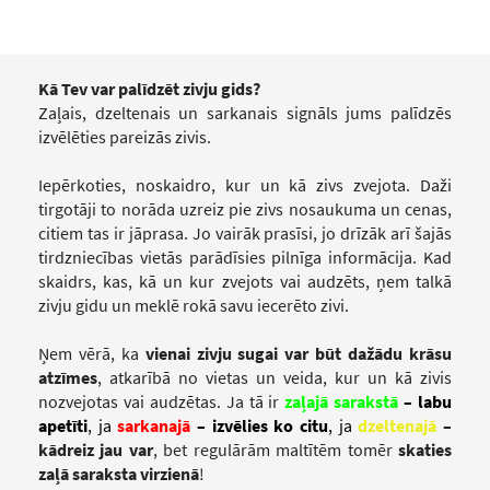
Kā Tev var palīdzēt zivju gids?
Zaļais, dzeltenais un sarkanais signāls jums palīdzēs
izvēlēties pareizās zivis.
Iepērkoties, noskaidro, kur un kā zivs zvejota. Daži
tirgotāji to norāda uzreiz pie zivs nosaukuma un cenas,
citiem tas ir jāprasa. Jo vairāk prasīsi, jo drīzāk arī šajās
tirdzniecības vietās parādīsies pilnīga informācija. Kad
skaidrs, kas, kā un kur zvejots vai audzēts, ņem talkā
zivju gidu un meklē rokā savu iecerēto zivi.
Ņem vērā, ka
vienai zivju sugai var būt dažādu krāsu
atzīmes
, atkarībā no vietas un veida, kur un kā zivis
nozvejotas vai audzētas.
Ja tā ir
zaļajā sarakstā
– labu
apetīti
, ja
sarkanajā
– izvēlies ko citu
, ja
dzeltenajā
–
kādreiz jau var
, bet regulārām maltītēm tomēr
skaties
zaļā saraksta virzienā
!