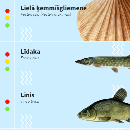
Lielā ķemmīšgliemene
Pecten spp (Pecten maximus)
Līdaka
Esox lucius
Līnis
Tinca tinca