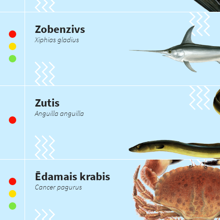
Zobenzivs
Xiphias gladius
Zutis
Anguilla anguilla
Ēdamais krabis
Cancer pagurus