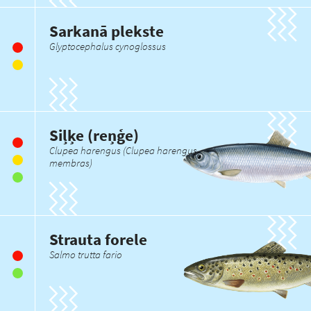
Sarkanā plekste
Glyptocephalus cynoglossus
Siļķe (reņģe)
Clupea harengus (Clupea harengus
membras)
Strauta forele
Salmo trutta fario