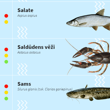
Salate
Aspius aspius
Saldūdens vēži
Astacus astacus
Sams
Silurus glanis (t.sk. Clarias gariepinus)