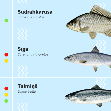
Sudrabkarūsa
Carassius auratus
Sīga
Coregonus lavaretus
Taimiņš
Salmo trutta