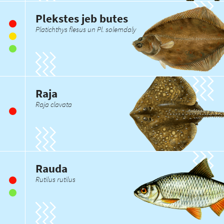
Plekstes jeb butes
Platichthys flesus un Pl. solemdaly
Raja
Raja clavata
Rauda
Rutilus rutilus