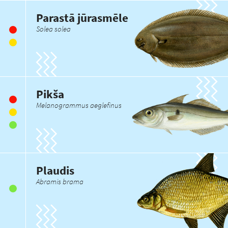
Parastā jūrasmēle
Solea solea
Pikša
Melanogrammus aeglefinus
Plaudis
Abramis brama