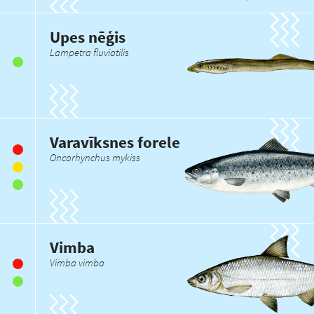
Upes nēģis
Lampetra fluviatilis
Varavīksnes forele
Oncorhynchus mykiss
Vimba
Vimba vimba