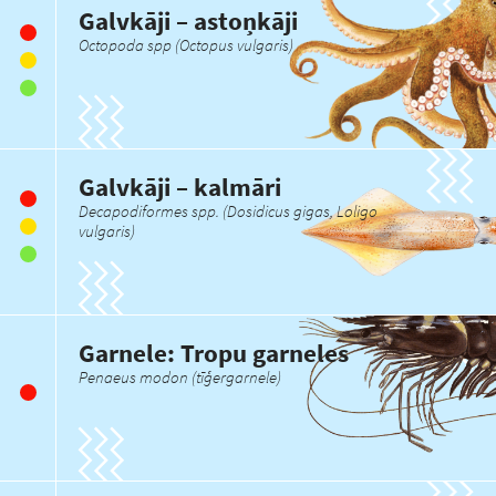
Galvkāji – astoņkāji
Octopoda spp (Octopus vulgaris)
Galvkāji – kalmāri
Decapodiformes spp. (Dosidicus gigas, Loligo
vulgaris)
Garnele: Tropu garneles
Penaeus modon (tīģergarnele)