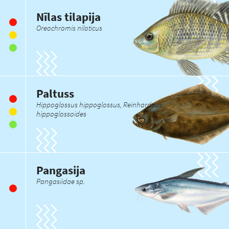
Nīlas tilapija
Oreochromis niloticus
Paltuss
Hippoglossus hippoglossus, Reinhardtius
hippoglossoides
Pangasija
Pangasiidae sp.