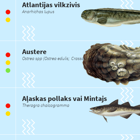
Atlantijas vilkzivis
Anarhichas lupus
Austere
Ostrea spp (Ostrea edulis; Crassostrea gigas)
Aļaskas pollaks vai Mintajs
Theragra chalcogramma