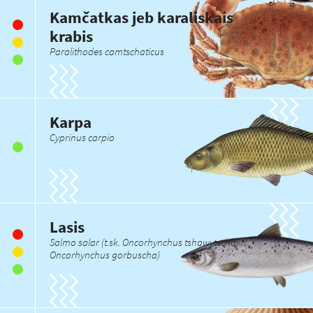
Kamčatkas jeb karaliskais
krabis
Paralithodes camtschaticus
Karpa
Cyprinus carpio
Lasis
Salmo salar (t.sk. Oncorhynchus tshawytscha,
Oncorhynchus gorbuscha)