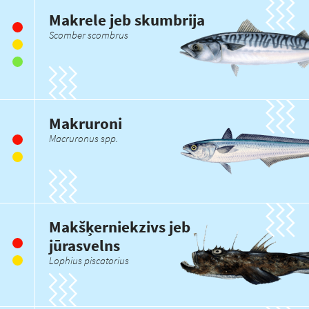
Makrele jeb skumbrija
Scomber scombrus
Makruroni
Macruronus spp.
Makšķerniekzivs jeb
jūrasvelns
Lophius piscatorius