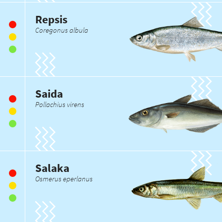
Repsis
Coregonus albula
Saida
Pollachius virens
Salaka
Osmerus eperlanus