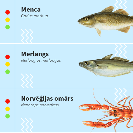
Menca
Gadus morhua
Merlangs
Merlangius merlangus
Norvēģijas omārs
Nephrops norvegicus