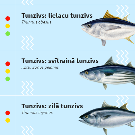
Tunzivs: lielacu tunzivs
Thunnus obesus
Tunzivs: svītrainā tunzivs
Katsuwonus pelamis
Tunzivs: zilā tunzivs
Thunnus thynnus