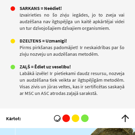
SARKANS = Neēdiet!
Izvairieties no šo zivju iegādes, jo to zveja vai
audzēšana nav ilgtspējīga un kaitē apkārtējai videi
un tur dzīvojošajiem dzīvajiem organismiem.
DZELTENS = Uzmanīgi!
Pirms pirkšanas padomājiet! Ir neskaidrības par šo
zivju nozveju un audzēšanas metodēm.
ZAĻŠ = Ēdiet uz veselību!
Labākā izvēle! Ir pietiekami daudz resursu, nozveja
un audzēšana tiek veikta ar ilgtspējīgām metodēm.
Visas zivis un jūras veltes, kas ir sertificētas saskaņā
ar MSC un ASC atrodas zaļajā sarakstā.
Kārtot: