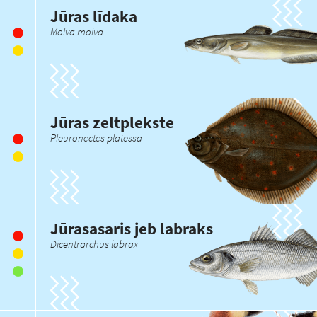
Jūras līdaka
Molva molva
Jūras zeltplekste
Pleuronectes platessa
Jūrasasaris jeb labraks
Dicentrarchus labrax