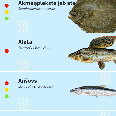
Akmeņplekste jeb āte
Scophthalmus maximus
Alata
Thymallus thymallus
Anšovs
Engraulis encrasicolus