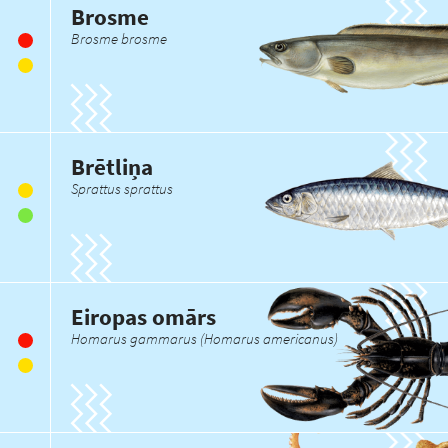
Brosme
Brosme brosme
Brētliņa
Sprattus sprattus
Eiropas omārs
Homarus gammarus (Homarus americanus)