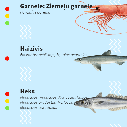
Garnele: Ziemeļu garnele
Pandalus borealis
Haizivis
Elasmobranchii spp., Squalus acanthias
Heks
Merluccius merluccius, Merluccius hubbsi,
Merluccius productus, Merluccius australis,
Merluccius paradoxus