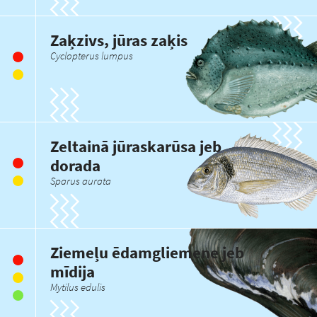
Zaķzivs, jūras zaķis
Cyclopterus lumpus
Zeltainā jūraskarūsa jeb
dorada
Sparus aurata
Ziemeļu ēdamgliemene jeb
mīdija
Mytilus edulis