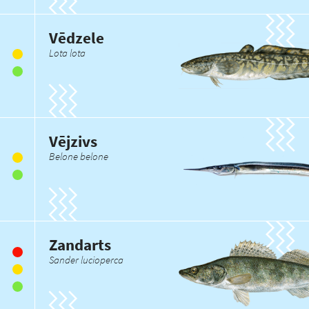
Vēdzele
Lota lota
Vējzivs
Belone belone
Zandarts
Sander lucioperca