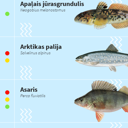
Apaļais jūrasgrundulis
Neogobius melanostomus
Arktikas palija
Salvelinus alpinus
Asaris
Perca fluviatilis