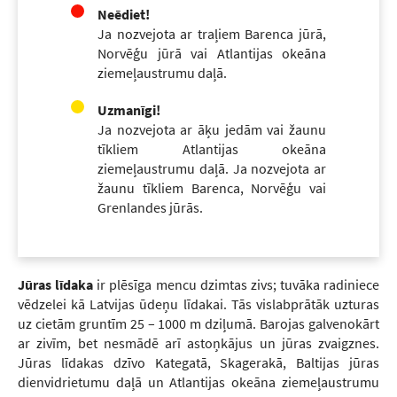
Neēdiet!
Ja nozvejota ar traļiem Barenca jūrā,
Norvēģu jūrā vai Atlantijas okeāna
ziemeļaustrumu daļā.
Uzmanīgi!
Ja nozvejota ar āķu jedām vai žaunu
tīkliem Atlantijas okeāna
ziemeļaustrumu daļā. Ja nozvejota ar
žaunu tīkliem Barenca, Norvēģu vai
Grenlandes jūrās.
Jūras līdaka
ir plēsīga mencu dzimtas zivs; tuvāka radiniece
vēdzelei kā Latvijas ūdeņu līdakai. Tās vislabprātāk uzturas
uz cietām gruntīm 25 – 1000 m dziļumā. Barojas galvenokārt
ar zivīm, bet nesmādē arī astoņkājus un jūras zvaigznes.
Jūras līdakas dzīvo Kategatā, Skagerakā, Baltijas jūras
dienvidrietumu daļā un Atlantijas okeāna ziemeļaustrumu