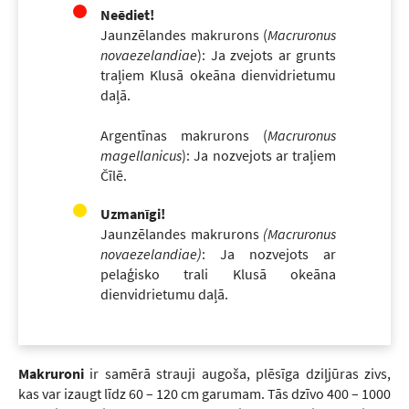
Neēdiet!
Jaunzēlandes makrurons (
Macruronus
novaezelandiae
): Ja zvejots ar grunts
traļiem Klusā okeāna dienvidrietumu
daļā.
Argentīnas makrurons (
Macruronus
magellanicus
): Ja nozvejots ar traļiem
Čīlē.
Uzmanīgi!
Jaunzēlandes makrurons
(Macruronus
novaezelandiae)
: Ja nozvejots ar
pelaģisko trali Klusā okeāna
dienvidrietumu daļā.
Makruroni
ir samērā strauji augoša, plēsīga dziļjūras zivs,
kas var izaugt līdz 60 – 120 cm garumam. Tās dzīvo 400 – 1000