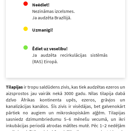
Neēdiet!
Nezināmas izcelsmes.
Ja audzēta Brazīlijā.
Uzmanīgi!
Ēdiet uz veselību!
Ja audzēta recirkulācijas sistēmās
(RAS) Eiropā.
Tilapijas
ir tropu saldūdens zivis, kas tiek audzētas ezeros un
aizsprostos jau vairāk nekā 3000 gadu. Nīlas tilapija dabā
dzīvo Āfrikas kontinenta upēs, ezeros, grāvjos un
kanalizācijas kanālos. Šīs zivis ir visēdājas, bet galvenokārt
pārtiek no augiem un mikroskopiskām aļģēm. Tilapijas
sasniedz dzimumbriedumu 5–6 mēnešu vecumā, un ikri
inkubācijas periodā atrodas mātītes mutē. Pēc 1–2 nedēļām