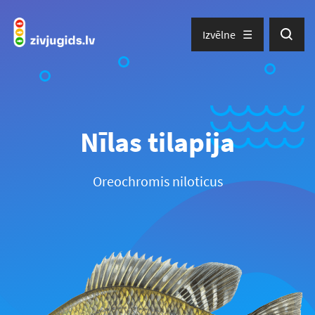
Izvēlne
Nīlas tilapija
Oreochromis niloticus