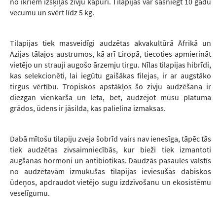
no ikriem izšķiļas zivju kāpuri. Tilapijas var sasniegt 10 gadu
vecumu un svērt līdz 5 kg.
Tilapijas tiek masveidīgi audzētas akvakultūrā Āfrikā un
Āzijas tālajos austrumos, kā arī Eiropā, tiecoties apmierināt
vietējo un strauji augošo ārzemju tirgu. Nīlas tilapijas hibrīdi,
kas selekcionēti, lai iegūtu gaišākas filejas, ir ar augstāko
tirgus vērtību. Tropiskos apstākļos šo zivju audzēšana ir
diezgan vienkārša un lēta, bet, audzējot mūsu platuma
grādos, ūdens ir jāsilda, kas palielina izmaksas.
Dabā mītošu tilapiju zveja šobrīd vairs nav ienesīga, tāpēc tās
tiek audzētas zivsaimniecībās, kur bieži tiek izmantoti
augšanas hormoni un antibiotikas. Daudzās pasaules valstīs
no audzētavām izmukušas tilapijas ieviesušās dabiskos
ūdeņos, apdraudot vietējo sugu izdzīvošanu un ekosistēmu
veselīgumu.