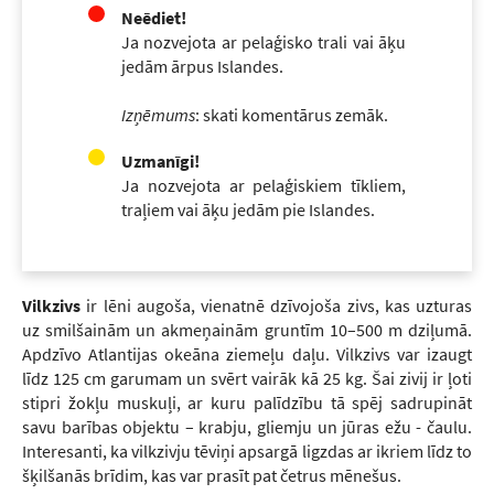
Neēdiet!
Ja nozvejota ar pelaģisko trali vai āķu
jedām ārpus Islandes.
Izņēmums
: skati komentārus zemāk.
Uzmanīgi!
Ja nozvejota ar pelaģiskiem tīkliem,
traļiem vai āķu jedām pie Islandes.
Vilkzivs
ir lēni augoša, vienatnē dzīvojoša zivs, kas uzturas
uz smilšainām un akmeņainām gruntīm 10–500 m dziļumā.
Apdzīvo Atlantijas okeāna ziemeļu daļu. Vilkzivs var izaugt
līdz 125 cm garumam un svērt vairāk kā 25 kg. Šai zivij ir ļoti
stipri žokļu muskuļi, ar kuru palīdzību tā spēj sadrupināt
savu barības objektu – krabju, gliemju un jūras ežu - čaulu.
Interesanti, ka vilkzivju tēviņi apsargā ligzdas ar ikriem līdz to
šķilšanās brīdim, kas var prasīt pat četrus mēnešus.