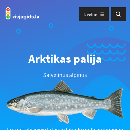
Izvēlne
Arktikas palija
Salvelinus alpinus
Fotoattēli: www.latvijasdaba.lv un Scandinavian