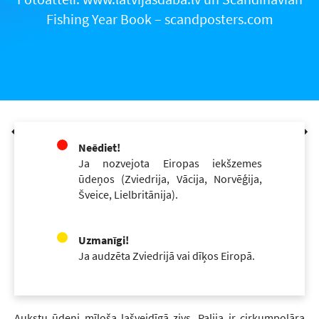
Fishing Year Book – scandposters.com
Neēdiet!
Ja nozvejota Eiropas iekšzemes
ūdeņos (Zviedrija, Vācija, Norvēģija,
Šveice, Lielbritānija).
Uzmanīgi!
Ja audzēta Zviedrijā vai dīķos Eiropā.
Aukstu ūdeni mīloša lašveidīgā zivs. Palija ir cirkumpolāra