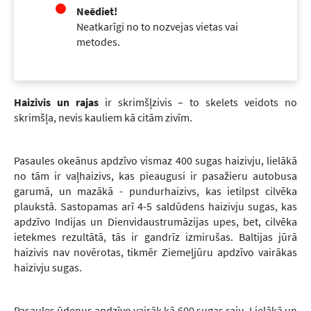
Neēdiet!
Neatkarīgi no to nozvejas vietas vai
metodes.
Haizivis un rajas
ir skrimšļzivis – to skelets veidots no
skrimšļa, nevis kauliem kā citām zivīm.
Pasaules okeānus apdzīvo vismaz 400 sugas haizivju, lielākā
no tām ir vaļhaizivs, kas pieaugusi ir pasažieru autobusa
garumā, un mazākā - pundurhaizivs, kas ietilpst cilvēka
plaukstā. Sastopamas arī 4-5 saldūdens haizivju sugas, kas
apdzīvo Indijas un Dienvidaustrumāzijas upes, bet, cilvēka
ietekmes rezultātā, tās ir gandrīz izmirušas. Baltijas jūrā
haizivis nav novērotas, tikmēr Ziemeļjūru apdzīvo vairākas
haizivju sugas.
Pasaules ūdeņus apdzīvo vairāk kā 600 sugas raju. Lielākā un