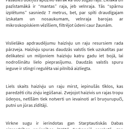
pazīstamākā ir “mantas” raja, jeb velnraja. Tās “spārnu
izplētums” sasniedz 7 metrus, bet, par spīti draudīgajam
izskatam un nosaukumam, velnraja barojas ar
mikroskopiskiem vēzīšiem, filtrējot ūdeni caur žaunām.
Vislielāko apdraudējumu haizivju un raju resursiem rada
pārzveja. Haizivju spuras daudzās valstīs tiek uzskatītas par
delikatesi un miljoniem haizivju katru gadu iet bojā, lai
nodrošinātu lielo pieprasījumu. Daudzās valstīs spuru
ieguve ir stingri regulēta vai pilnībā aizliegta.
Liels skaits haizivju un raju mirst, iepinušās tīklos, kas
paredzēti citu zivju iegūšanai. Zvejojot haizivis un rajas tropu
ūdeņos, netīšām tiek notverti un ievainoti arī bruņurupuči,
putni un jūras zīdītāji.
Virkne sugu ir ierindotas gan Starptautiskās Dabas