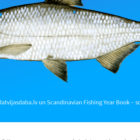
latvijasdaba.lv un Scandinavian Fishing Year Book –