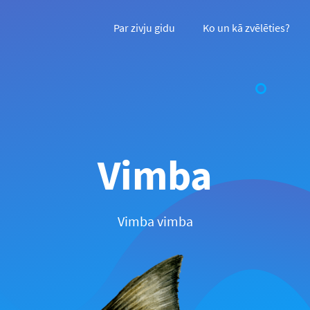
Par zivju gidu
Ko un kā zvēlēties?
Vimba
Vimba vimba