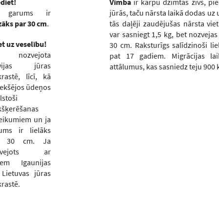
diet!
Vimba
ir karpu dzimtas zivs, p
 garums ir
jūrās, taču nārsta laikā dodas uz
āks par 30 cm
.
tās daļēji zaudējušas nārsta vie
var sasniegt 1,5 kg, bet nozveja
et uz veselību!
30 cm. Raksturīgs salīdzinoši li
 nozvejota
pat 17 gadiem. Migrācijas lai
tvijas jūras
attālumus, kas sasniedz teju 900 
krastē, līcī, kā
 iekšējos ūdeņos
lstoši
šķerēšanas
eikumiem un ja
ums ir lielāks
r 30 cm. Ja
zvejots ar
liem Igaunijas
 Lietuvas jūras
krastē.