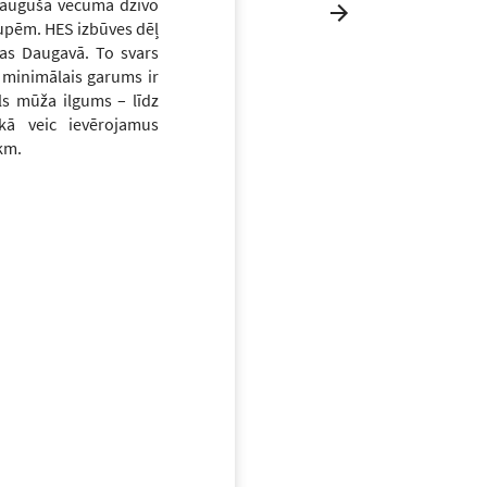
ieaugušā vecumā dzīvo
 upēm. HES izbūves dēļ
tas Daugavā. To svars
s minimālais garums ir
els mūža ilgums – līdz
kā veic ievērojamus
km.