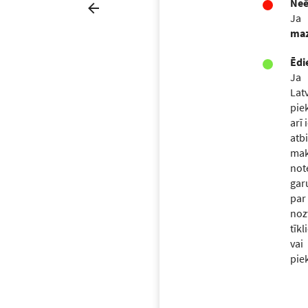
Neē
Ja
maz
Ēdi
Ja
La
pie
arī
atbi
mak
not
gar
pa
no
tīk
vai
pie