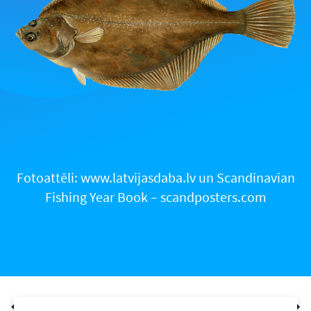
Fotoattēli: www.latvijasdaba.lv un Scandinavian
Fishing Year Book – scandposters.com