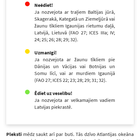
Neēdiet!
Ja nozvejota ar traļiem Baltijas jūrā,
Skagerakā, Kategatā un Ziemeļjūrā vai
žaunu tīkliem Igaunijas rietumu daļā,
Latvijā, Lietuvā (FAO 27; ICES IIIa; IV;
24; 25; 26; 28; 29; 32).
Uzmanīgi!
Ja nozvejota ar žaunu tīkliem pie
Dānijas un Vācijas vai Botnijas un
Somu līcī, vai ar murdiem Igaunijā
(FAO 27; ICES 22; 23; 28; 29; 31; 32).
Ēdiet uz veselību!
Ja nozvejota ar velkamajiem vadiem
Latvijas piekrastē.
Pleksti
mēdz saukt arī par buti. Tās dzīvo Atlantijas okeāna