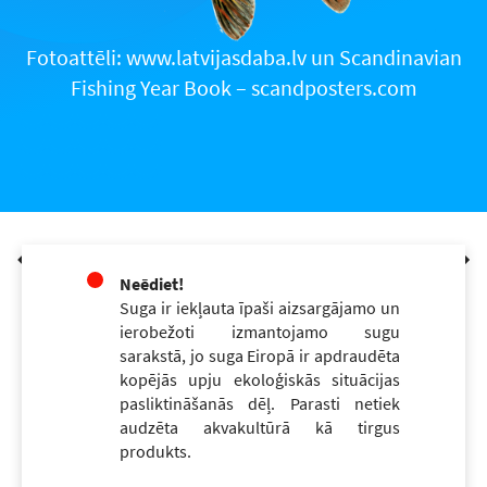
Fotoattēli: www.latvijasdaba.lv un Scandinavian
Fishing Year Book – scandposters.com
Neēdiet!
Suga ir iekļauta īpaši aizsargājamo un
ierobežoti izmantojamo sugu
sarakstā, jo suga Eiropā ir apdraudēta
kopējās upju ekoloģiskās situācijas
pasliktināšanās dēļ. Parasti netiek
audzēta akvakultūrā kā tirgus
produkts.