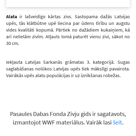
Alata
ir lašveidīgo kārtas zivs. Sastopama dažās Latvijas
upēs, tās klātbūtne upē liecina par ūdens tīrību un augstu
vides kvalitāti kopumā. Pārtiek no dažādiem kukaiņiem, kā
arī nelielām zivīm. Atļauts lomā paturēt vienu zivi, sākot no
30 cm.
Iekļauta Latvijas Sarkanās grāmatas 3. kategorijā. Sugas
saglabāšanas nolūkos Latvijas upēs tiek mākslīgi pavairota.
Vairākās upēs alatu populācijas ir uz iznīkšanas robežas.
Pasaules Dabas Fonda Zivju gids ir sagatavots,
izmantojot WWF materiālus. Vairāk lasi
šeit
.